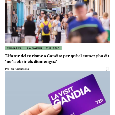
COMARCAL
LA SAFOR
TURISMO
El futur del turisme a Gandia: per què el comerç ha dit
‘no’ a obrir els diumenges?
Por
Toni Cuquerella