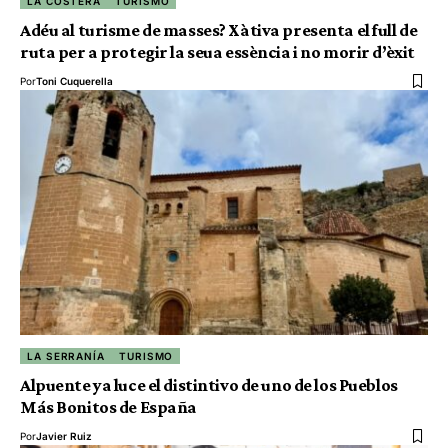
LA COSTERA
TURISMO
Adéu al turisme de masses? Xàtiva presenta el full de
ruta per a protegir la seua essència i no morir d’èxit
Por
Toni Cuquerella
LA SERRANÍA
TURISMO
Alpuente ya luce el distintivo de uno de los Pueblos
Más Bonitos de España
Por
Javier Ruiz