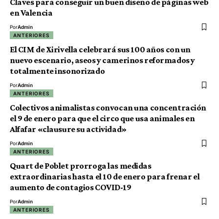
Claves para conseguir un buen diseño de páginas web
en Valencia
Por
Admin
ANTERIORES
El CIM de Xirivella celebrará sus 100 años con un
nuevo escenario, aseos y camerinos reformados y
totalmente insonorizado
Por
Admin
ANTERIORES
Colectivos animalistas convocan una concentración
el 9 de enero para que el circo que usa animales en
Alfafar «clausure su actividad»
Por
Admin
ANTERIORES
Quart de Poblet prorroga las medidas
extraordinarias hasta el 10 de enero para frenar el
aumento de contagios COVID-19
Por
Admin
ANTERIORES