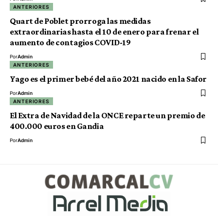
ANTERIORES
Quart de Poblet prorroga las medidas
extraordinarias hasta el 10 de enero para frenar el
aumento de contagios COVID-19
Por
Admin
ANTERIORES
Yago es el primer bebé del año 2021 nacido en la Safor
Por
Admin
ANTERIORES
El Extra de Navidad de la ONCE reparte un premio de
400.000 euros en Gandia
Por
Admin