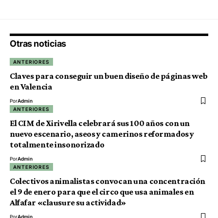
Otras noticias
ANTERIORES
Claves para conseguir un buen diseño de páginas web
en Valencia
Por
Admin
ANTERIORES
El CIM de Xirivella celebrará sus 100 años con un
nuevo escenario, aseos y camerinos reformados y
totalmente insonorizado
Por
Admin
ANTERIORES
Colectivos animalistas convocan una concentración
el 9 de enero para que el circo que usa animales en
Alfafar «clausure su actividad»
Por
Admin