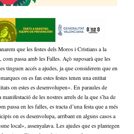
rem que les festes dels Moros i Cristians a la
s, com passa amb les Falles. Açò suposarà que les
es tinguen accés a ajudes, ja que considerem que en
omarques on es fan estes festes tenen una entitat
alitats on estes es desenvolupen». En paraules de
manifestació de les nostres arrels de la que s’ha de
m passa en les falles, es tracta d’una festa que a més
icipis on es desenvolupa, arribant en alguns casos a
isme local», assenyalava. Les ajudes que es plantegen