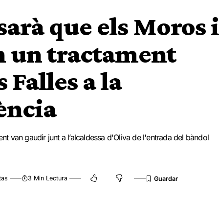
arà que els Moros i
n un tractament
 Falles a la
ència
nt van gaudir junt a l’alcaldessa d'Oliva de l'entrada del bàndol
tas
3 Min Lectura