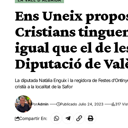
Ens Uneix propos
Cristians tingue
igual que el de les
Diputació de Val
La diputada Natàlia Enguix i la regidora de Festes d’Ontinye
cristià a la localitat de la Safor
Por
Admin
Publicado Julio 24, 2023
317 Vis
Compartir En: