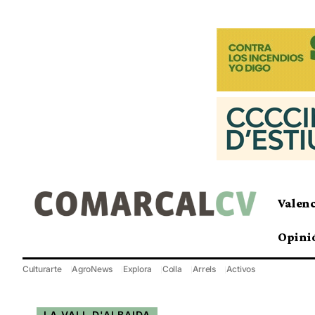
Valen
Opini
Culturarte
AgroNews
Explora
Colla
Arrels
Activos
LA VALL D'ALBAIDA