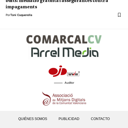
buits: mediació gratuïta i assegurances contra
impagaments
Por
Toni Cuquerella
Auditor
QUIÉNES SOMOS
PUBLICIDAD
CONTACTO