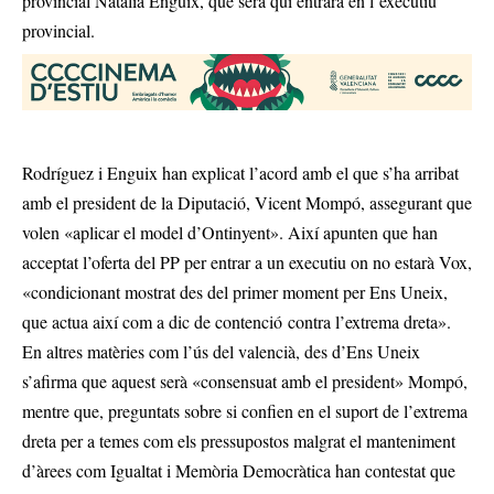
provincial Natàlia Enguix, que serà qui entrarà en l’executiu
provincial.
Rodríguez i Enguix han explicat l’acord amb el que s’ha arribat
amb el president de la Diputació, Vicent Mompó, assegurant que
volen «aplicar el model d’Ontinyent». Així apunten que han
acceptat l’oferta del PP per entrar a un executiu on no estarà Vox,
«condicionant mostrat des del primer moment per Ens Uneix,
que actua així com a dic de contenció contra l’extrema dreta».
En altres matèries com l’ús del valencià, des d’Ens Uneix
s’afirma que aquest serà «consensuat amb el president» Mompó,
mentre que, preguntats sobre si confien en el suport de l’extrema
dreta per a temes com els pressupostos malgrat el manteniment
d’àrees com Igualtat i Memòria Democràtica han contestat que