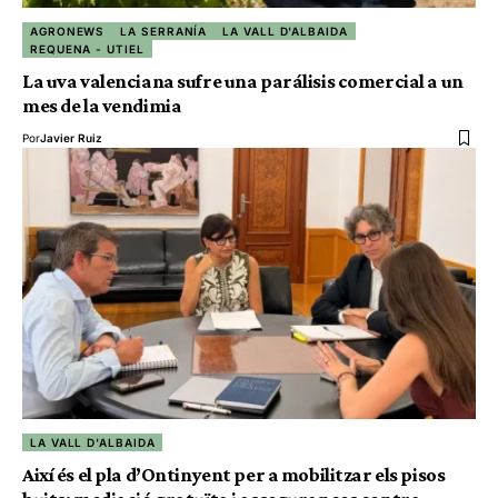
AGRONEWS
LA SERRANÍA
LA VALL D'ALBAIDA
REQUENA - UTIEL
La uva valenciana sufre una parálisis comercial a un
mes de la vendimia
Por
Javier Ruiz
LA VALL D'ALBAIDA
Així és el pla d’Ontinyent per a mobilitzar els pisos