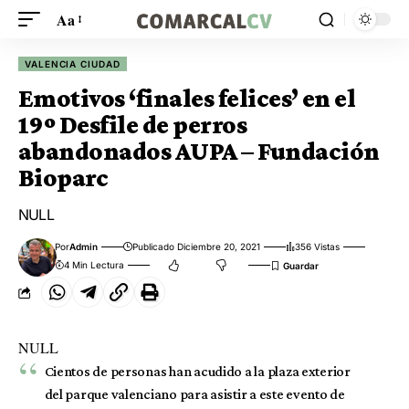
Aa
VALENCIA CIUDAD
Emotivos ‘finales felices’ en el
19º Desfile de perros
abandonados AUPA – Fundación
Bioparc
NULL
Por
Admin
Publicado Diciembre 20, 2021
356 Vistas
4 Min Lectura
NULL
Cientos de personas han acudido a la plaza exterior
del parque valenciano para asistir a este evento de