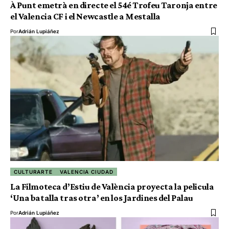
À Punt emetrà en directe el 54é Trofeu Taronja entre
el Valencia CF i el Newcastle a Mestalla
Por
Adrián Lupiáñez
CULTURARTE
VALENCIA CIUDAD
La Filmoteca d’Estiu de València proyecta la pelicula
‘Una batalla tras otra’ en los Jardines del Palau
Por
Adrián Lupiáñez