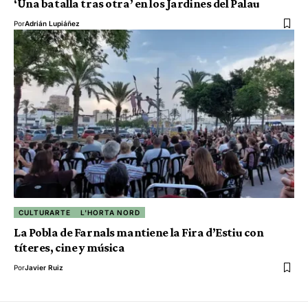
‘Una batalla tras otra’ en los Jardines del Palau
Por
Adrián Lupiáñez
CULTURARTE
L'HORTA NORD
La Pobla de Farnals mantiene la Fira d’Estiu con
títeres, cine y música
Por
Javier Ruiz