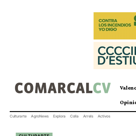
Valen
Opini
Culturarte
AgroNews
Explora
Colla
Arrels
Activos
CULTURARTE