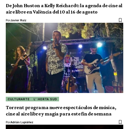
De John Huston a Kelly Reichardt: la agenda de cine al
aire libre en València del 10 al 16 de agosto
Por
Javier Ruiz
CULTURARTE
L' HORTA SUD
Torrent programa nueve espectáculos de música,
cine al aire libre y magia para este fin de semana
Por
Adrián Lupiáñez