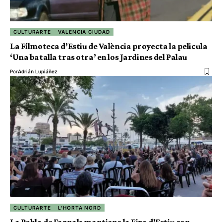
CULTURARTE
VALENCIA CIUDAD
La Filmoteca d’Estiu de València proyecta la pelicula
‘Una batalla tras otra’ en los Jardines del Palau
Por
Adrián Lupiáñez
CULTURARTE
L'HORTA NORD
La Pobla de Farnals mantiene la Fira d’Estiu con