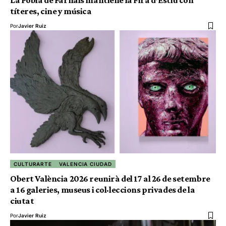
títeres, cine y música
Por
Javier Ruiz
CULTURARTE
VALENCIA CIUDAD
Obert València 2026 reunirà del 17 al 26 de setembre
a 16 galeries, museus i col·leccions privades de la
ciutat
Por
Javier Ruiz