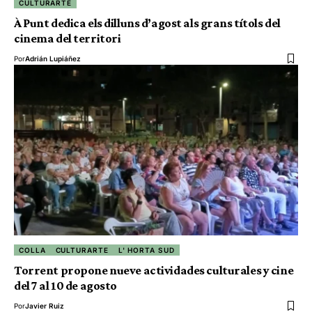
CULTURARTE
À Punt dedica els dilluns d’agost als grans títols del
cinema del territori
Por
Adrián Lupiáñez
COLLA
CULTURARTE
L' HORTA SUD
Torrent propone nueve actividades culturales y cine
del 7 al 10 de agosto
Por
Javier Ruiz