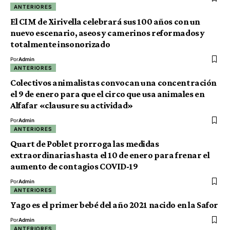
ANTERIORES
El CIM de Xirivella celebrará sus 100 años con un
nuevo escenario, aseos y camerinos reformados y
totalmente insonorizado
Por
Admin
ANTERIORES
Colectivos animalistas convocan una concentración
el 9 de enero para que el circo que usa animales en
Alfafar «clausure su actividad»
Por
Admin
ANTERIORES
Quart de Poblet prorroga las medidas
extraordinarias hasta el 10 de enero para frenar el
aumento de contagios COVID-19
Por
Admin
ANTERIORES
Yago es el primer bebé del año 2021 nacido en la Safor
Por
Admin
ANTERIORES