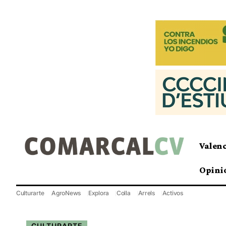
Valen
Opini
Culturarte
AgroNews
Explora
Colla
Arrels
Activos
CULTURARTE