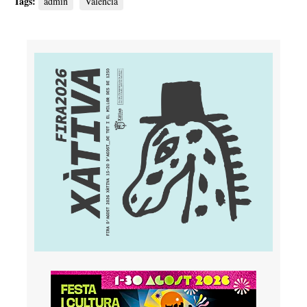
Tags:
admin
València