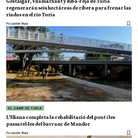
Gestalgar, Vilamarxant y Riba-roja de Túria
regenerarán seis hectáreas de ribera para frenar las
riadas en el río Turia
Por
Javier Ruiz
EL CAMP DE TÚRIA
L’Eliana completa la rehabilitació del pont i les
passarel·les del barranc de Mandor
Por
Javier Ruiz