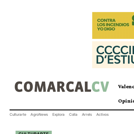
Valen
Opini
Culturarte
AgroNews
Explora
Colla
Arrels
Activos
CULTURARTE