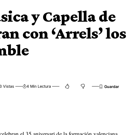
sica y Capella de
an con ‘Arrels’ los
mble
3 Vistas
4 Min Lectura
celebran el 35 aniversari de la formación valenciana,