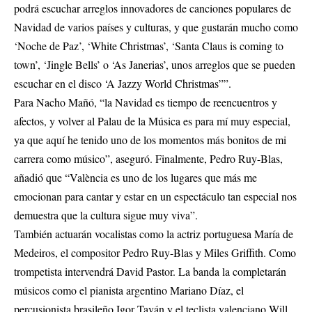
podrá escuchar arreglos innovadores de canciones populares de
Navidad de varios países y culturas, y que gustarán mucho como
‘Noche de Paz’, ‘White Christmas’, ‘Santa Claus is coming to
town’, ‘Jingle Bells’ o ‘As Janerias’, unos arreglos que se pueden
escuchar en el disco ‘A Jazzy World Christmas””.
Para Nacho Mañó, “la Navidad es tiempo de reencuentros y
afectos, y volver al Palau de la Música es para mí muy especial,
ya que aquí he tenido uno de los momentos más bonitos de mi
carrera como músico”, aseguró. Finalmente, Pedro Ruy-Blas,
añadió que “València es uno de los lugares que más me
emocionan para cantar y estar en un espectáculo tan especial nos
demuestra que la cultura sigue muy viva”.
También actuarán vocalistas como la actriz portuguesa María de
Medeiros, el compositor Pedro Ruy-Blas y Miles Griffith. Como
trompetista intervendrá David Pastor. La banda la completarán
músicos como el pianista argentino Mariano Díaz, el
percusionista brasileño Igor Taván y el teclista valenciano Will