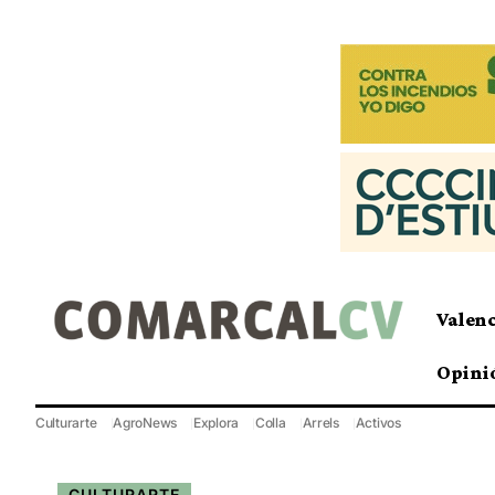
Valen
Opini
Culturarte
AgroNews
Explora
Colla
Arrels
Activos
CULTURARTE