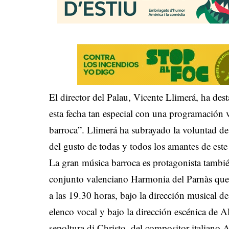
El director del Palau, Vicente Llimerá, ha des
esta fecha tan especial con una programación 
barroca”. Llimerá ha subrayado la voluntad de
del gusto de todas y todos los amantes de es
La gran música barroca es protagonista tambié
conjunto valenciano Harmonia del Parnàs que s
a las 19.30 horas, bajo la dirección musica
elenco vocal y bajo la dirección escénica de Al
sepoltura di Christo, del compositor italiano 