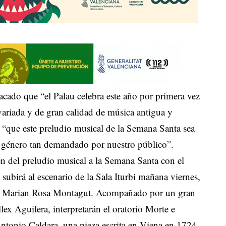
tacado que “el Palau celebra este año por primera vez
variada y de gran calidad de música antigua y
 “que este preludio musical de la Semana Santa sea
te género tan demandado por nuestro público”.
n del preludio musical a la Semana Santa con el
ubirá al escenario de la Sala Iturbi mañana viernes,
l de Marian Rosa Montagut. Acompañado por un gran
lex Aguilera, interpretarán el oratorio Morte e
Antonio Caldara, una pieza escrita en Viena en 1724,