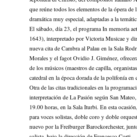
que reúne todos los elementos de la ópera de l
dramática muy especial, adaptadas a la temátic
El sábado, día 23, el programa In memoria aet
1643), interpretado por Victoria Musicae y dir
nueva cita de Cambra al Palau en la Sala Rodr
Morales y el fagot Ovidio J. Giménez, ofrecer
de los músicos (maestros de capilla, organistas 
catedral en la época dorada de la polifonía en e
Otra de las citas tradicionales en la programac
interpretación de La Pasión según San Mateo, 
19.00 horas, en la Sala Iturbi. En esta ocasión,
para voces solistas, doble coro y doble orque
nuevo por la Freiburger Barockorchester, jun
solista, bajo la dirección de Francesco Corti.