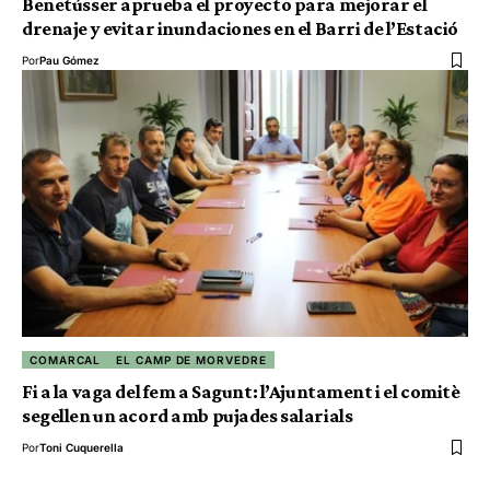
Benetússer aprueba el proyecto para mejorar el
drenaje y evitar inundaciones en el Barri de l’Estació
Por
Pau Gómez
COMARCAL
EL CAMP DE MORVEDRE
Fi a la vaga del fem a Sagunt: l’Ajuntament i el comitè
segellen un acord amb pujades salarials
Por
Toni Cuquerella