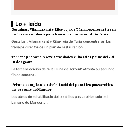
Lo + leído
Gestalgar, Vilamarxant y Riba-roja de Túria regenerarán seis
hectáreas de ribera para frenar las riadas en el río Turia
Gestalgar, Vilamarxant y Riba-roja de Túria concentrarán los
trabajos directos de un plan de restauración…
Torrent propone nueve actividades culturales y cine del 7 al
10 de agosto
La tercera edición de ‘A la Lluna de Torrent’ afronta su segundo
fin de semana…
L’Eliana completa la rehabilitació del pont i les passarel·les
del barranc de Mandor
Les obres de rehabilitació del pont i les passarel·les sobre el
barranc de Mandor a…