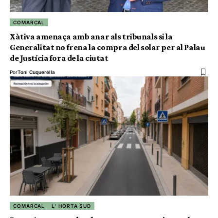
COMARCAL
Xàtiva amenaça amb anar als tribunals si la
Generalitat no frena la compra del solar per al Palau
de Justícia fora de la ciutat
Por
Toni Cuquerella
COMARCAL
L' HORTA SUD