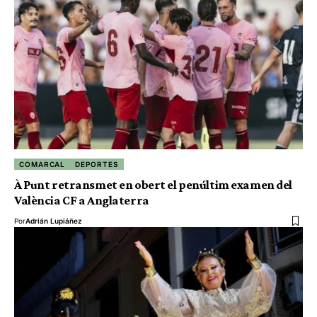
COMARCAL
DEPORTES
À Punt retransmet en obert el penúltim examen del
València CF a Anglaterra
Por
Adrián Lupiáñez