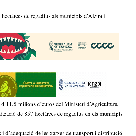
hectàrees de regadius als municipis d’Alzira i
 d’11,5 milions d’euros del Ministeri d’Agricultura,
ització de 857 hectàrees de regadius en els municipis
s i d’adequació de les xarxes de transport i distribució