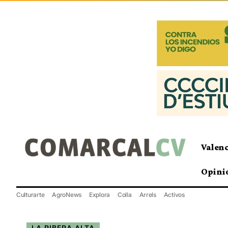
Valen
Opini
Culturarte
AgroNews
Explora
Colla
Arrels
Activos
LA RIBERA ALTA