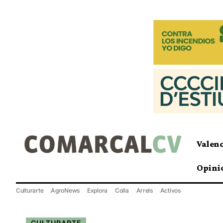
Valen
Opini
Culturarte
AgroNews
Explora
Colla
Arrels
Activos
CULTURARTE