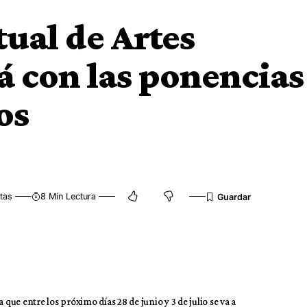
tual de Artes
á con las ponencias
os
tas
8 Min Lectura
 que entre los próximo días 28 de junio y 3 de julio se va a