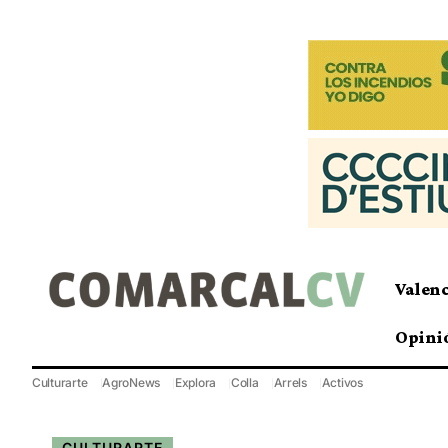
Valen
Opini
Culturarte
AgroNews
Explora
Colla
Arrels
Activos
CULTURARTE