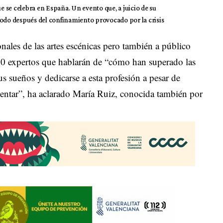
e se celebra en España. Un evento que, a juicio de su
todo después del confinamiento provocado por la crisis
onales de las artes escénicas pero también a público
e 30 expertos que hablarán de “cómo han superado las
s sueños y dedicarse a esta profesión a pesar de
sentar”, ha aclarado María Ruiz, conocida también por