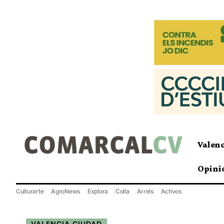
Valen
Opini
Culturarte
AgroNews
Explora
Colla
Arrels
Activos
VALENCIA CIUDAD