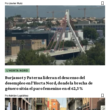
Por
Javier Ruiz
L'HORTA NORD
Burjassot y Paterna lideran el descenso del
desempleo en l’Horta Nord, donde la brecha de
género sitúa el paro femenino en el 62,3 %
Por
Adrián Lupiáñez