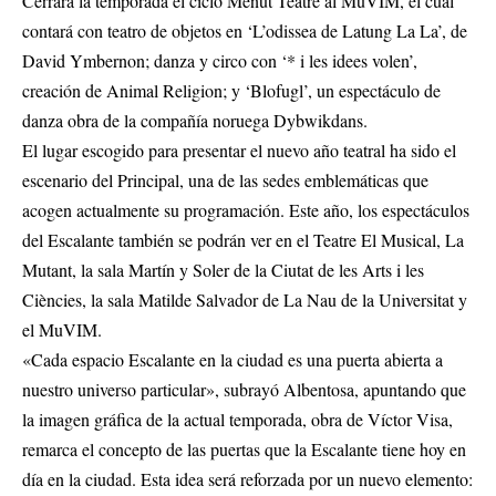
Cerrará la temporada el ciclo Menut Teatre al MuVIM, el cual
contará con teatro de objetos en ‘L’odissea de Latung La La’, de
David Ymbernon; danza y circo con ‘* i les idees volen’,
creación de Animal Religion; y ‘Blofugl’, un espectáculo de
danza obra de la compañía noruega Dybwikdans.
El lugar escogido para presentar el nuevo año teatral ha sido el
escenario del Principal, una de las sedes emblemáticas que
acogen actualmente su programación. Este año, los espectáculos
del Escalante también se podrán ver en el Teatre El Musical, La
Mutant, la sala Martín y Soler de la Ciutat de les Arts i les
Ciències, la sala Matilde Salvador de La Nau de la Universitat y
el MuVIM.
«Cada espacio Escalante en la ciudad es una puerta abierta a
nuestro universo particular», subrayó Albentosa, apuntando que
la imagen gráfica de la actual temporada, obra de Víctor Visa,
remarca el concepto de las puertas que la Escalante tiene hoy en
día en la ciudad. Esta idea será reforzada por un nuevo elemento: