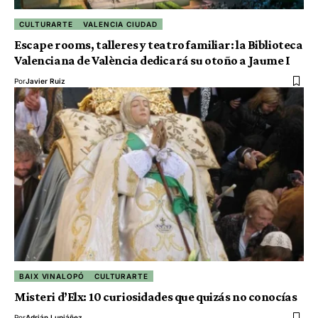
CULTURARTE
VALENCIA CIUDAD
Escape rooms, talleres y teatro familiar: la Biblioteca
Valenciana de València dedicará su otoño a Jaume I
Por
Javier Ruiz
BAIX VINALOPÓ
CULTURARTE
Misteri d’Elx: 10 curiosidades que quizás no conocías
Por
Adrián Lupiáñez