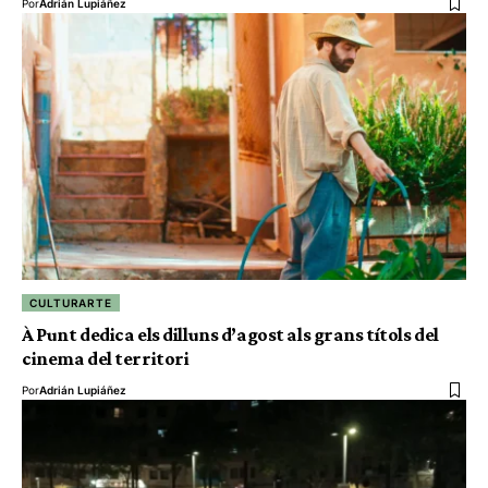
Por
Adrián Lupiáñez
CULTURARTE
À Punt dedica els dilluns d’agost als grans títols del
cinema del territori
Por
Adrián Lupiáñez