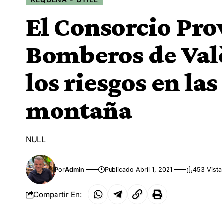
El Consorcio Pro
Bomberos de Valè
los riesgos en las
montaña
NULL
Por
Admin
Publicado Abril 1, 2021
453 Vista
Compartir En: