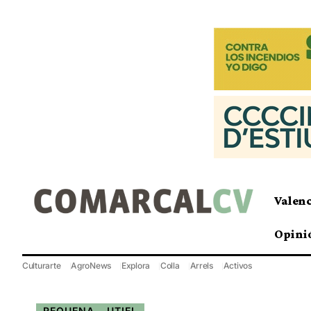
Valen
Opini
Culturarte
AgroNews
Explora
Colla
Arrels
Activos
REQUENA - UTIEL