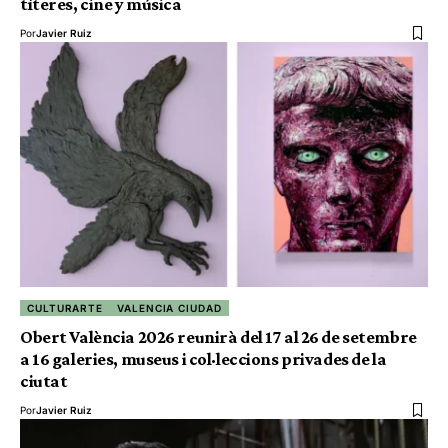
títeres, cine y música
Por
Javier Ruiz
CULTURARTE
VALENCIA CIUDAD
Obert València 2026 reunirà del 17 al 26 de setembre
a 16 galeries, museus i col·leccions privades de la
ciutat
Por
Javier Ruiz