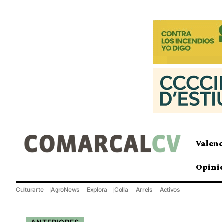
Valen
Opini
Culturarte
AgroNews
Explora
Colla
Arrels
Activos
ANTERIORES