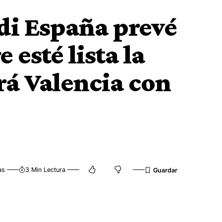
adi España prevé
esté lista la
rá Valencia con
as
3 Min Lectura