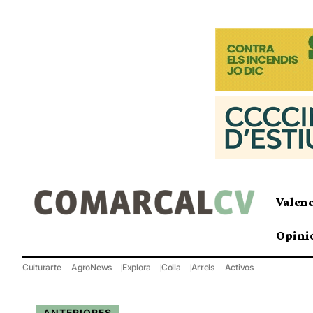
Valen
Opini
Culturarte
AgroNews
Explora
Colla
Arrels
Activos
ANTERIORES