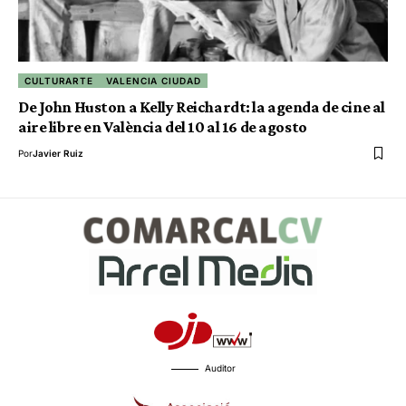
CULTURARTE
VALENCIA CIUDAD
De John Huston a Kelly Reichardt: la agenda de cine al
aire libre en València del 10 al 16 de agosto
Por
Javier Ruiz
Auditor