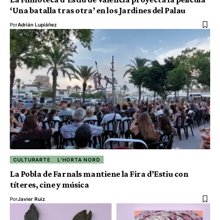
‘Una batalla tras otra’ en los Jardines del Palau
Por
Adrián Lupiáñez
CULTURARTE
L'HORTA NORD
La Pobla de Farnals mantiene la Fira d’Estiu con
títeres, cine y música
Por
Javier Ruiz