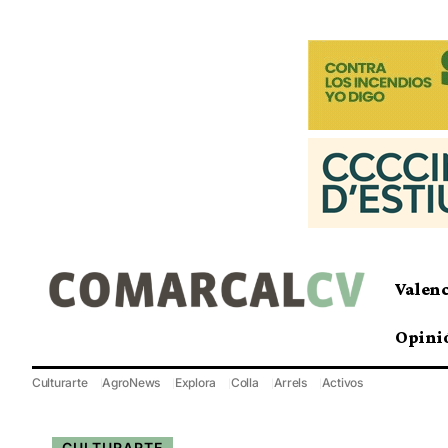
Valen
Opini
Culturarte
AgroNews
Explora
Colla
Arrels
Activos
CULTURARTE