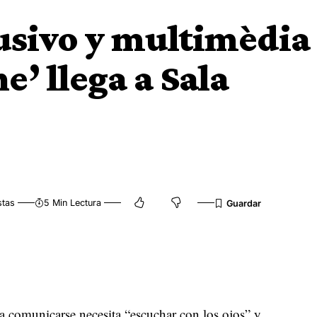
lusivo y multimèdia
e’ llega a Sala
stas
5 Min Lectura
a comunicarse necesita “escuchar con los ojos” y