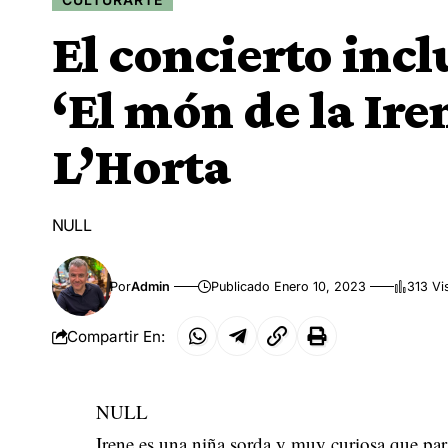
El concierto inc
‘El món de la Iren
L’Horta
NULL
Por
Admin
Publicado Enero 10, 2023
313 Vi
Compartir En:
NULL
Irene es una niña sorda y muy curiosa que par