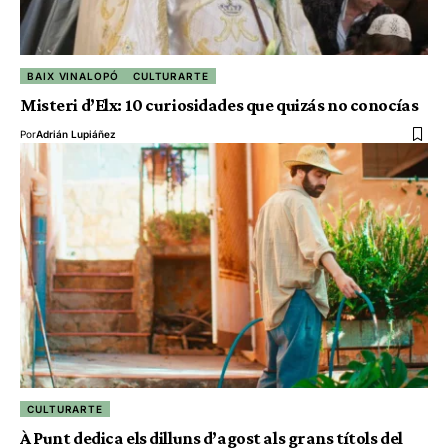
BAIX VINALOPÓ
CULTURARTE
Misteri d’Elx: 10 curiosidades que quizás no conocías
Por
Adrián Lupiáñez
CULTURARTE
À Punt dedica els dilluns d’agost als grans títols del