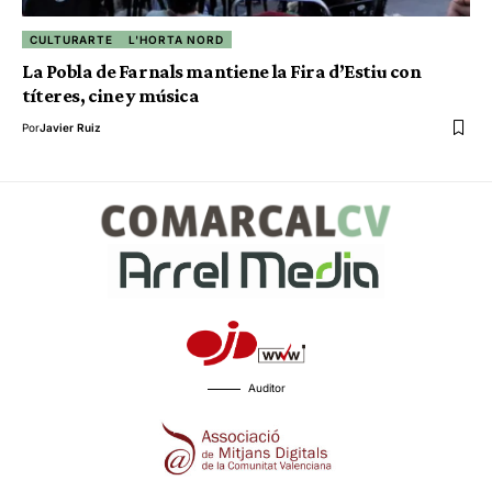
CULTURARTE
L'HORTA NORD
La Pobla de Farnals mantiene la Fira d’Estiu con
títeres, cine y música
Por
Javier Ruiz
Auditor