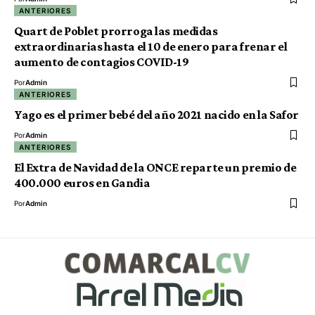
ANTERIORES
Quart de Poblet prorroga las medidas
extraordinarias hasta el 10 de enero para frenar el
aumento de contagios COVID-19
Por
Admin
ANTERIORES
Yago es el primer bebé del año 2021 nacido en la Safor
Por
Admin
ANTERIORES
El Extra de Navidad de la ONCE reparte un premio de
400.000 euros en Gandia
Por
Admin