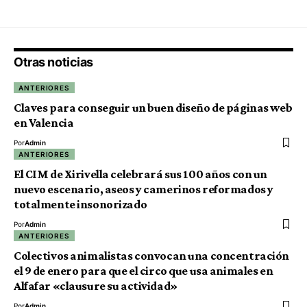
Otras noticias
ANTERIORES
Claves para conseguir un buen diseño de páginas web
en Valencia
Por
Admin
ANTERIORES
El CIM de Xirivella celebrará sus 100 años con un
nuevo escenario, aseos y camerinos reformados y
totalmente insonorizado
Por
Admin
ANTERIORES
Colectivos animalistas convocan una concentración
el 9 de enero para que el circo que usa animales en
Alfafar «clausure su actividad»
Por
Admin