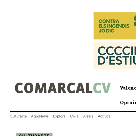
Valen
Opini
Culturarte
AgroNews
Explora
Colla
Arrels
Activos
CULTURARTE