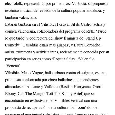
electrofolk, representará, por primera vez València, su propuesta
escénico-musical de revisión de la cultura popular andaluza, y
también valenciana.
Estarán también en el Vihsibles Festival Sil de Castro, actriz y
cómica valenciana, colaboradora del programa de RNE ‘Tarde
lo que tarde’ y codirectora del show feminista de ‘Stand Up
Comedy’ ‘Calladitas estáis más guapas’, y Laura Corbacho,
artista extremeña y activista trans, recientemente conocida por su
participación en series como ‘Paquita Salas’, ‘Valeria’ o
‘Veneno’.
Vihsibles Meets Vogue, baile urbano contra el estigma, es una
propuesta conformada por cinco bailarines independientes
afincados en Alicante y València (Bastian Hurrycane, Ororo
Ebony, Cali The Mango, Toti The Kunt y Ariel) que se
encontrarán en exclusiva en el Vihsibles Festival con una
propuesta de recuperación de la cultura ‘ballroom’ donde
recrearán el movimiento afrolatino y ‘queer’ que se convirtió en