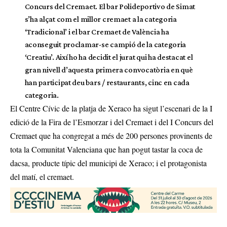
Concurs del Cremaet. El bar Polideportivo de Simat
s’ha alçat com el millor cremaet a la categoria
‘Tradicional’ i el bar Cremaet de València ha
aconseguit proclamar-se campió de la categoria
‘Creatiu’. Així ho ha decidit el jurat qui ha destacat el
gran nivell d’aquesta primera convocatòria en què
han participat deu bars / restaurants, cinc en cada
categoria.
El Centre Cívic de la platja de Xeraco ha sigut l’escenari de la I
edició de la Fira de l’Esmorzar i del Cremaet i del I Concurs del
Cremaet que ha congregat a més de 200 persones provinents de
tota la Comunitat Valenciana que han pogut tastar la coca de
dacsa, producte típic del municipi de Xeraco; i el protagonista
del matí, el cremaet.