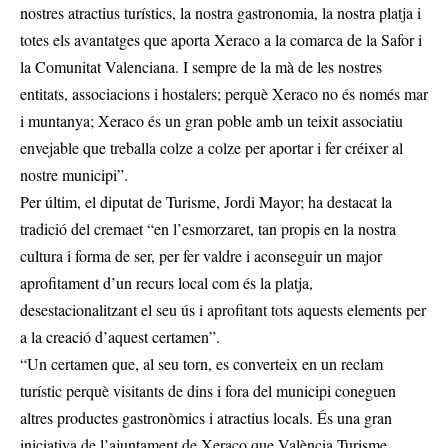
nostres atractius turístics, la nostra gastronomia, la nostra platja i
totes els avantatges que aporta Xeraco a la comarca de la Safor i
la Comunitat Valenciana. I sempre de la mà de les nostres
entitats, associacions i hostalers; perquè Xeraco no és només mar
i muntanya; Xeraco és un gran poble amb un teixit associatiu
envejable que treballa colze a colze per aportar i fer créixer al
nostre municipi”.
Per últim, el diputat de Turisme, Jordi Mayor; ha destacat la
tradició del cremaet “en l’esmorzaret, tan propis en la nostra
cultura i forma de ser, per fer valdre i aconseguir un major
aprofitament d’un recurs local com és la platja,
desestacionalitzant el seu ús i aprofitant tots aquests elements per
a la creació d’aquest certamen”.
“Un certamen que, al seu torn, es converteix en un reclam
turístic perquè visitants de dins i fora del municipi coneguen
altres productes gastronòmics i atractius locals. És una gran
iniciativa de l’ajuntament de Xeraco que València Turisme