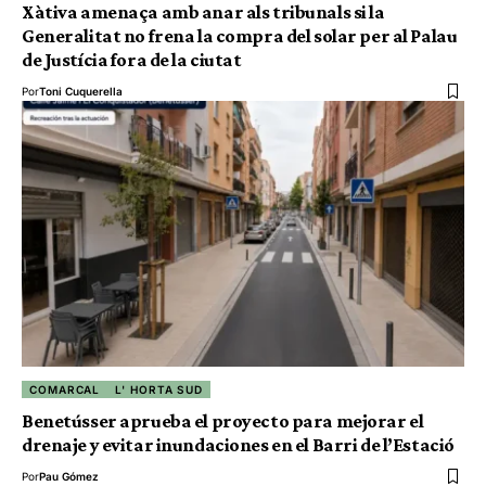
Xàtiva amenaça amb anar als tribunals si la
Generalitat no frena la compra del solar per al Palau
de Justícia fora de la ciutat
Por
Toni Cuquerella
COMARCAL
L' HORTA SUD
Benetússer aprueba el proyecto para mejorar el
drenaje y evitar inundaciones en el Barri de l’Estació
Por
Pau Gómez