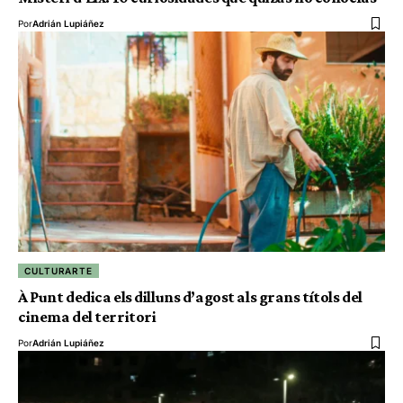
Por
Adrián Lupiáñez
CULTURARTE
À Punt dedica els dilluns d’agost als grans títols del
cinema del territori
Por
Adrián Lupiáñez