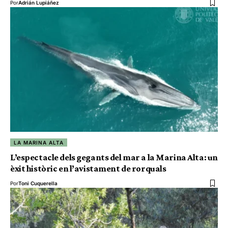
Por
Adrián Lupiáñez
LA MARINA ALTA
L’espectacle dels gegants del mar a la Marina Alta: un
èxit històric en l’avistament de rorquals
Por
Toni Cuquerella