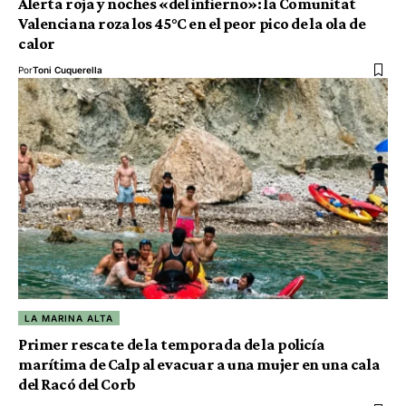
Alerta roja y noches «del infierno»: la Comunitat
Valenciana roza los 45°C en el peor pico de la ola de
calor
Por
Toni Cuquerella
LA MARINA ALTA
Primer rescate de la temporada de la policía
marítima de Calp al evacuar a una mujer en una cala
del Racó del Corb