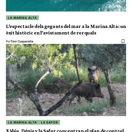
LA MARINA ALTA
L’espectacle dels gegants del mar a la Marina Alta: un
èxit històric en l’avistament de rorquals
Por
Toni Cuquerella
LA MARINA ALTA
LA SAFOR
Xàbia, Dénia y la Safor concentran el plan de control