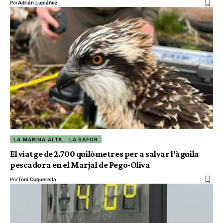
Por
Adrián Lupiáñez
LA MARINA ALTA
LA SAFOR
El viatge de 2.700 quilòmetres per a salvar l’àguila
pescadora en el Marjal de Pego-Oliva
Por
Toni Cuquerella