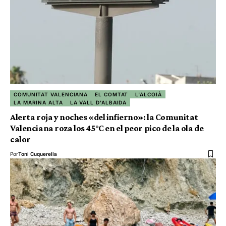
COMUNITAT VALENCIANA
EL COMTAT
L'ALCOIÀ
LA MARINA ALTA
LA VALL D'ALBAIDA
Alerta roja y noches «del infierno»: la Comunitat
Valenciana roza los 45°C en el peor pico de la ola de
calor
Por
Toni Cuquerella