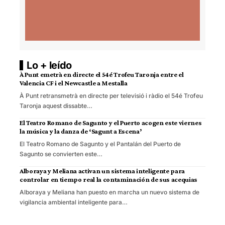
Lo + leído
À Punt emetrà en directe el 54é Trofeu Taronja entre el
Valencia CF i el Newcastle a Mestalla
À Punt retransmetrà en directe per televisió i ràdio el 54é Trofeu
Taronja aquest dissabte…
El Teatro Romano de Sagunto y el Puerto acogen este viernes
la música y la danza de ‘Sagunt a Escena’
El Teatro Romano de Sagunto y el Pantalán del Puerto de
Sagunto se convierten este…
Alboraya y Meliana activan un sistema inteligente para
controlar en tiempo real la contaminación de sus acequias
Alboraya y Meliana han puesto en marcha un nuevo sistema de
vigilancia ambiental inteligente para…