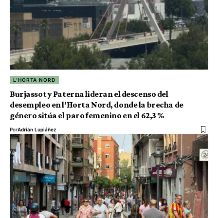
L'HORTA NORD
Burjassot y Paterna lideran el descenso del
desempleo en l’Horta Nord, donde la brecha de
género sitúa el paro femenino en el 62,3 %
Por
Adrián Lupiáñez