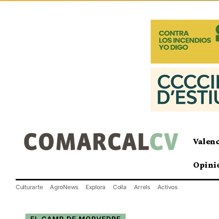
Valen
Opini
Culturarte
AgroNews
Explora
Colla
Arrels
Activos
EL CAMP DE MORVEDRE