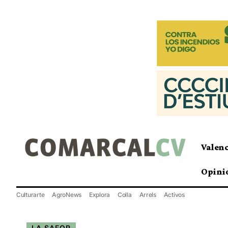
Valen
Opini
Culturarte
AgroNews
Explora
Colla
Arrels
Activos
LA SAFOR