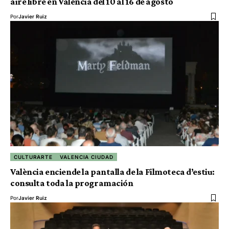
aire libre en València del 10 al 16 de agosto
Por
Javier Ruiz
CULTURARTE
VALENCIA CIUDAD
València enciende la pantalla de la Filmoteca d’estiu:
consulta toda la programación
Por
Javier Ruiz