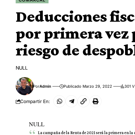
Deducciones fis
por primera vez 
riesgo de despob
NULL
Por
Admin
Publicado Marzo 29, 2022
301 V
Compartir En:
NULL
La campaña de la Renta de 2021 será la primera en la