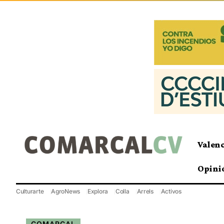
Valen
Opini
Culturarte
AgroNews
Explora
Colla
Arrels
Activos
COMARCAL