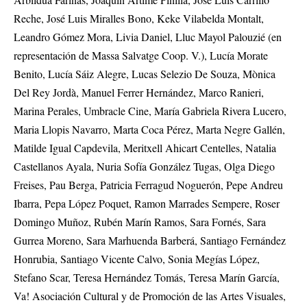
Reche, José Luis Miralles Bono, Keke Vilabelda Montalt,
Leandro Gómez Mora, Livia Daniel, Lluc Mayol Palouzié (en
representación de Massa Salvatge Coop. V.), Lucía Morate
Benito, Lucía Sáiz Alegre, Lucas Selezio De Souza, Mònica
Del Rey Jordà, Manuel Ferrer Hernández, Marco Ranieri,
Marina Perales, Umbracle Cine, María Gabriela Rivera Lucero,
Maria Llopis Navarro, Marta Coca Pérez, Marta Negre Gallén,
Matilde Igual Capdevila, Meritxell Ahicart Centelles, Natalia
Castellanos Ayala, Nuria Sofía González Tugas, Olga Diego
Freises, Pau Berga, Patricia Ferragud Noguerón, Pepe Andreu
Ibarra, Pepa López Poquet, Ramon Marrades Sempere, Roser
Domingo Muñoz, Rubén Marín Ramos, Sara Fornés, Sara
Gurrea Moreno, Sara Marhuenda Barberá, Santiago Fernández
Honrubia, Santiago Vicente Calvo, Sonia Megías López,
Stefano Scar, Teresa Hernández Tomás, Teresa Marín García,
Va! Asociación Cultural y de Promoción de las Artes Visuales,