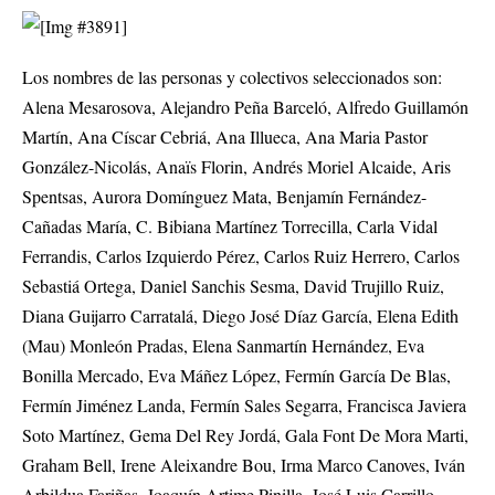
Los nombres de las personas y colectivos seleccionados son:
Alena Mesarosova, Alejandro Peña Barceló, Alfredo Guillamón
Martín, Ana Císcar Cebriá, Ana Illueca, Ana Maria Pastor
González-Nicolás, Anaïs Florin, Andrés Moriel Alcaide, Aris
Spentsas, Aurora Domínguez Mata, Benjamín Fernández-
Cañadas María, C. Bibiana Martínez Torrecilla, Carla Vidal
Ferrandis, Carlos Izquierdo Pérez, Carlos Ruiz Herrero, Carlos
Sebastiá Ortega, Daniel Sanchis Sesma, David Trujillo Ruiz,
Diana Guijarro Carratalá, Diego José Díaz García, Elena Edith
(Mau) Monleón Pradas, Elena Sanmartín Hernández, Eva
Bonilla Mercado, Eva Máñez López, Fermín García De Blas,
Fermín Jiménez Landa, Fermín Sales Segarra, Francisca Javiera
Soto Martínez, Gema Del Rey Jordá, Gala Font De Mora Marti,
Graham Bell, Irene Aleixandre Bou, Irma Marco Canoves, Iván
Arbildua Fariñas, Joaquín Artime Pinilla, José Luis Carrillo