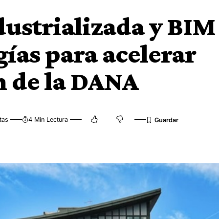
ustrializada y BIM
gías para acelerar
n de la DANA
tas
4 Min Lectura