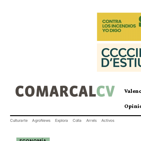
Valen
Opini
Culturarte
AgroNews
Explora
Colla
Arrels
Activos
ECONOMÍA