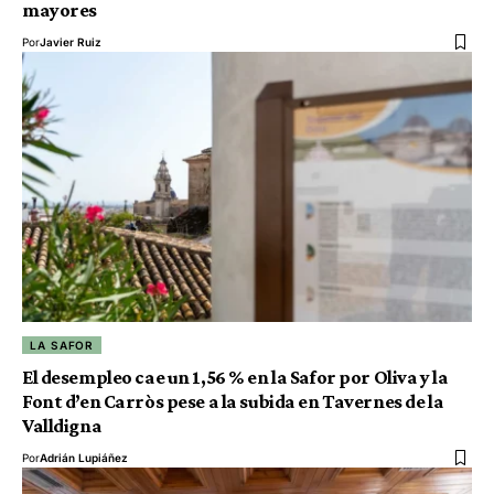
mayores
Por
Javier Ruiz
LA SAFOR
El desempleo cae un 1,56 % en la Safor por Oliva y la
Font d’en Carròs pese a la subida en Tavernes de la
Valldigna
Por
Adrián Lupiáñez