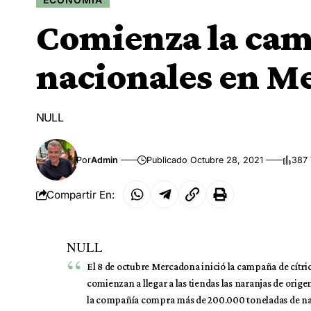
Comienza la cam
nacionales en M
NULL
Por
Admin
Publicado Octubre 28, 2021
387 
Compartir En:
NULL
El 8 de octubre Mercadona inició la campaña de cítri
comienzan a llegar a las tiendas las naranjas de orige
la compañía compra más de 200.000 toneladas de nar