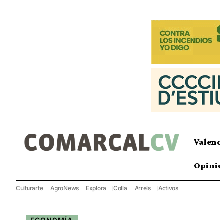
Valen
Opini
Culturarte
AgroNews
Explora
Colla
Arrels
Activos
ECONOMÍA