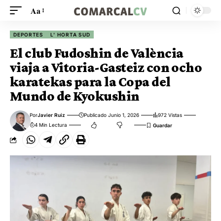
Aa
DEPORTES
L' HORTA SUD
El club Fudoshin de València
viaja a Vitoria-Gasteiz con ocho
karatekas para la Copa del
Mundo de Kyokushin
Por
Javier Ruiz
Publicado Junio 1, 2026
972 Vistas
4 Min Lectura