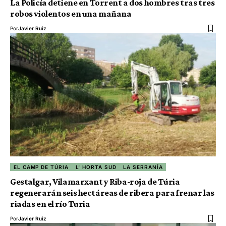
La Policía detiene en Torrent a dos hombres tras tres
robos violentos en una mañana
Por
Javier Ruiz
EL CAMP DE TÚRIA
L' HORTA SUD
LA SERRANÍA
Gestalgar, Vilamarxant y Riba-roja de Túria
regenerarán seis hectáreas de ribera para frenar las
riadas en el río Turia
Por
Javier Ruiz