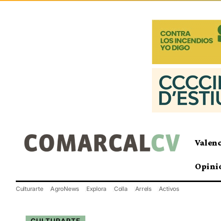
Valen
Opini
Culturarte
AgroNews
Explora
Colla
Arrels
Activos
CULTURARTE